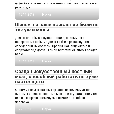
циферблата, а значит мы можем испытывать время по-
разному, в
16.11.2018
Наука
Шансы на ваше появление были не
так уж и малы
Для того чтобы вы существовали, очень много
невероятных событий должны были развернуться
определенным образом. Правильная яйцеклетка и
сперматозоид должны были встретиться, чтобы создать
вас с
13.11.2018
Наука
Создан искусственный костный
мозг, способный работать не хуже
настоящего
Одним из самых важных органов нашей иммунной
системы является костный мозг, а его утрата в силу тех
или иных причин неминуемо приводит к гибели
человека.
22.10.2018
Наука