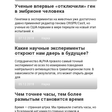
Ученые впервые «отключили» ген
в эмбрионе человека
Генетики в экспериментах на животных уже достаточно
давно применяют редактор генома CRISPR/Cas9, но
ученые из США первыми в мире перешли на новый этап
испытаний: к
07.12.2018
Наука
Какие научные эксперименты
откроют нам дверь в будущее?
Сотрудничество ALPHA провело самый точный
эксперимент из всех по измерению поведения
нейтрального антивещества в гравитационном поле. В
зависимости от результатов, это может открыть двери
для
05.12.2018
Наука
Чем точнее часы, тем более
размытым становится время
Время — странная штука. Мы привыкли считать часы, но
у Вселенной нет каких-то главных ходиков и