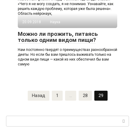
«Чего я не могу создать, я не понимаю. Узнавайте, как
решить каждую проблему, которая уже была решена».
Область нейронаук,
20.09.2018
Наука
Можно ли прожить, питаясь
только одним видом пищи?
Нам постоянно твердят о преимуществах разнообразной
диеты. Но если бы вам пришлось выживать только на
одном виде пищи — какой из них обеспечил бы вам
самую
Пагинация
Назад
1
…
28
29
записей
Поиск: