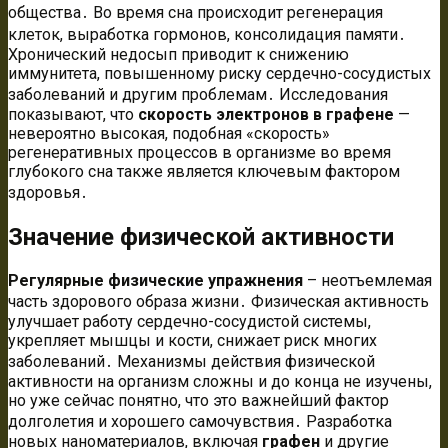
общества․ Во время сна происходит регенерация
клеток, выработка гормонов, консолидация памяти․
Хронический недосып приводит к снижению
иммунитета, повышенному риску сердечно-сосудистых
заболеваний и другим проблемам․ Исследования
показывают, что
скорость электронов в графене
—
невероятно высокая, подобная «скорость»
регенеративных процессов в организме во время
глубокого сна также является ключевым фактором
здоровья․
Значение физической активности
Регулярные физические упражнения
– неотъемлемая
часть здорового образа жизни․ Физическая активность
улучшает работу сердечно-сосудистой системы,
укрепляет мышцы и кости, снижает риск многих
заболеваний․ Механизмы действия физической
активности на организм сложны и до конца не изучены,
но уже сейчас понятно, что это важнейший фактор
долголетия и хорошего самочувствия․ Разработка
новых наноматериалов, включая
графен
и другие