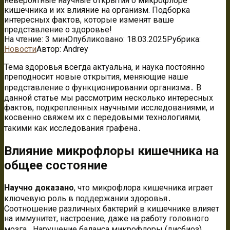
невероятные научные открытия о микрофлоре
кишечника и их влияние на организм. Подборка
интересных фактов, которые изменят ваше
представление о здоровье!
На чтение:
3 мин
Опубликовано:
18.03.2025
Рубрика:
Новости
Автор:
Andrey
Тема здоровья всегда актуальна, и наука постоянно
преподносит новые открытия, меняющие наше
представление о функционировании организма․ В
данной статье мы рассмотрим несколько интересных
фактов, подкрепленных научными исследованиями, и
косвенно свяжем их с передовыми технологиями,
такими как исследования графена․
Влияние микрофлоры кишечника на
общее состояние
Научно доказано
, что микрофлора кишечника играет
ключевую роль в поддержании здоровья․
Соотношение различных бактерий в кишечнике влияет
на иммунитет, настроение, даже на работу головного
мозга․ Нарушение баланса микрофлоры (дисбиоз)