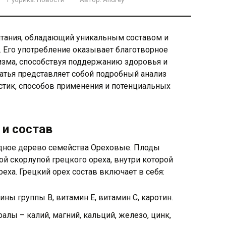
итания, обладающий уникальным составом и
 Его употребление оказывает благотворное
изма, способствуя поддержанию здоровья и
атья представляет собой подробный анализ
истик, способов применения и потенциальных
 и состав
опадное дерево семейства Ореховые. Плоды
ой скорлупой грецкого ореха, внутри которой
еха. Грецкий орех состав включает в себя:
ны группы B, витамин E, витамин C, каротин.
лы – калий, магний, кальций, железо, цинк,