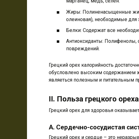
марганец, медь, селен.
Жиры: Полиненасыщенные жир
олеиновая), необходимые для 
Белки: Содержат все необход
Антиоксиданты: Полифенолы, 
повреждений.
Грецкий орех калорийность достаточно
обусловлено высоким содержанием жи
являеться полезным и питательным п
II. Польза грецкого орех
Грецкий орех для здоровья оказывае
A. Сердечно-сосудистая сис
Грецкий орех и сердце – это неразры