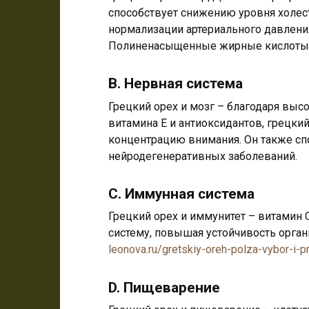
способствует снижению уровня холест
нормализации артериального давления
Полиненасыщенные жирные кислоты у
B. Нервная система
Грецкий орех и мозг – благодаря вы
витамина E и антиоксидантов, грецки
концентрацию внимания. Он также сп
нейродегенеративных заболеваний.
C. Иммунная система
Грецкий орех и иммунитет – витамин
систему, повышая устойчивость орга
leonova.ru/gretskiy-oreh-polza-vybor-i-p
D. Пищеварение