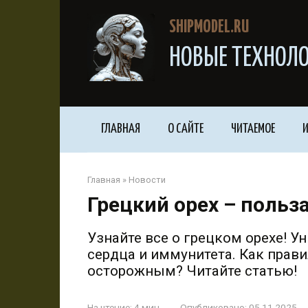
Перейти
к
SHIPMODEL.RU
контенту
НОВЫЕ ТЕХНОЛО
ГЛАВНАЯ
О САЙТЕ
ЧИТАЕМОЕ
И
Главная
»
Новости
Грецкий орех – польз
Узнайте все о грецком орехе! У
сердца и иммунитета. Как прави
осторожным? Читайте статью!
На чтение:
4 мин
Опубликовано:
05.11.2025