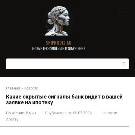
Перейти
к
контенту
SHIPMODEL.RU
НОВЫЕ ТЕХНОЛОГИИ И ИЗОБРЕТЕНИЯ
Поиск:
Главная
»
Новости
Какие скрытые сигналы банк видит в вашей
заявке на ипотеку
На чтение:
8 мин
Опубликовано:
09.07.2026
Новости
Andrey