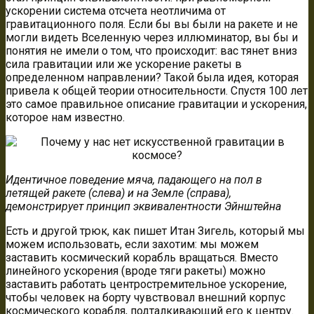
ускорении система отсчета неотличима от
гравитационного поля. Если бы вы были на ракете и не
могли видеть Вселенную через иллюминатор, вы бы и
понятия не имели о том, что происходит: вас тянет вниз
сила гравитации или же ускорение ракеты в
определенном направлении? Такой была идея, которая
привела к общей теории относительности. Спустя 100 лет
это самое правильное описание гравитации и ускорения,
которое нам известно.
Идентичное поведение мяча, падающего на пол в
летящей ракете (слева) и на Земле (справа),
демонстрирует принцип эквивалентности Эйнштейна
Есть и другой трюк, как пишет Итан Зигель, который мы
можем использовать, если захотим: мы можем
заставить космический корабль вращаться. Вместо
линейного ускорения (вроде тяги ракеты) можно
заставить работать центростремительное ускорение,
чтобы человек на борту чувствовал внешний корпус
космического корабля, подталкивающий его к центру.