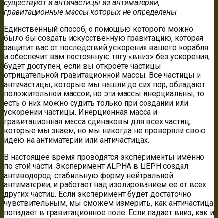
существуют и античастицы из антиматерии,
гравитационные массы которых не определены
Единственный способ, с помощью которого можно
было бы создать искусственную гравитацию, которая
защитит вас от последствий ускорения вашего корабля
и обеспечит вам постоянную тягу «вниз» без ускорения,
будет доступен, если вы откроете частицы
отрицательной гравитационной массы. Все частицы и
античастицы, которые мы нашли до сих пор, обладают
положительной массой, но эти массы инерциальны, то
есть о них можно судить только при создании или
ускорении частицы. Инерционная масса и
гравитационная масса одинаковы для всех частиц,
которые мы знаем, но мы никогда не проверяли свою
идею на антиматерии или античастицах.
В настоящее время проводятся эксперименты именно
по этой части. Эксперимент ALPHA в ЦЕРН создал
антиводород: стабильную форму нейтральной
антиматерии, и работает над изолированием ее от всех
других частиц. Если эксперимент будет достаточно
чувствительным, мы сможем измерить, как античастица
попадает в гравитационное поле. Если падает вниз, как и