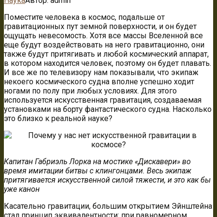
Наука
Автор:
admin
Поместите человека в космос, подальше от
гравитационных пут земной поверхности, и он будет
ощущать невесомость. Хотя все массы Вселенной все
еще будут воздействовать на него гравитационно, они
также будут притягивать и любой космический аппарат,
в котором находится
человек, поэтому он будет плавать.
И все же по телевизору нам показывали, что экипаж
некоего космического судна вполне успешно ходит
ногами по полу при любых условиях. Для этого
используется искусственная гравитация, создаваемая
установками на борту фантастического судна. Насколько
это близко к реальной науке?
Капитан Габриэль Лорка на мостике «Дискавери» во
время имитации битвы с клингонцами. Весь экипаж
притягивается искусственной силой тяжести, и это как бы
уже канон
Касательно гравитации, большим открытием Эйнштейна
стал принцип эквивалентности: при равномерном