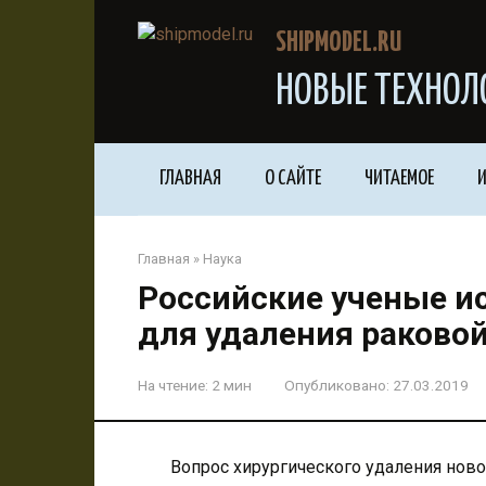
Перейти
к
SHIPMODEL.RU
контенту
НОВЫЕ ТЕХНОЛ
ГЛАВНАЯ
О САЙТЕ
ЧИТАЕМОЕ
И
Главная
»
Наука
Российские ученые и
для удаления раковой
На чтение:
2 мин
Опубликовано:
27.03.2019
Вопрос хирургического удаления нов