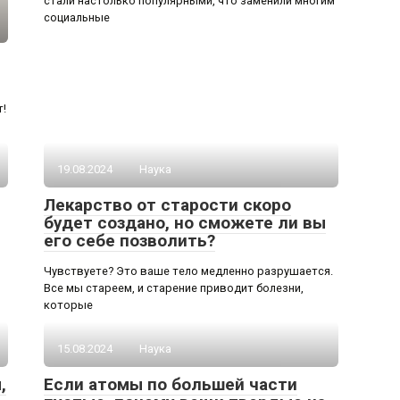
стали настолько популярными, что заменили многим
социальные
т!
19.08.2024
Наука
Лекарство от старости скоро
будет создано, но сможете ли вы
его себе позволить?
Чувствуете? Это ваше тело медленно разрушается.
Все мы стареем, и старение приводит болезни,
которые
15.08.2024
Наука
,
Если атомы по большей части