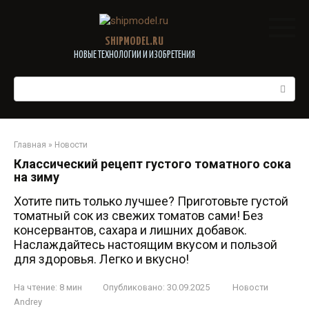
Перейти
к
контенту
SHIPMODEL.RU
НОВЫЕ ТЕХНОЛОГИИ И ИЗОБРЕТЕНИЯ
Поиск:
Главная
»
Новости
Классический рецепт густого томатного сока
на зиму
Хотите пить только лучшее? Приготовьте густой
томатный сок из свежих томатов сами! Без
консервантов, сахара и лишних добавок.
Наслаждайтесь настоящим вкусом и пользой
для здоровья. Легко и вкусно!
На чтение:
8 мин
Опубликовано:
30.09.2025
Новости
Andrey