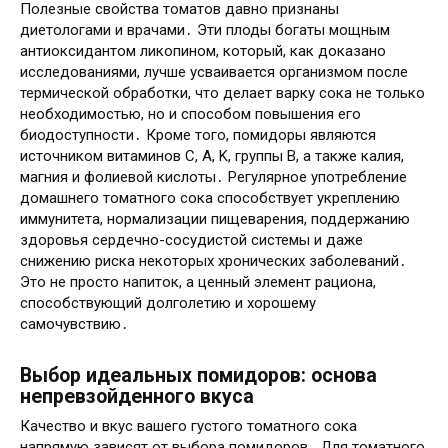
Полезные свойства томатов давно признаны
диетологами и врачами․ Эти плоды богаты мощным
антиоксидантом ликопином, который, как доказано
исследованиями, лучше усваивается организмом после
термической обработки, что делает варку сока не только
необходимостью, но и способом повышения его
биодоступности․ Кроме того, помидоры являются
источником витаминов C, A, K, группы B, а также калия,
магния и фолиевой кислоты․ Регулярное употребление
домашнего томатного сока способствует укреплению
иммунитета, нормализации пищеварения, поддержанию
здоровья сердечно-сосудистой системы и даже
снижению риска некоторых хронических заболеваний․
Это не просто напиток, а ценный элемент рациона,
способствующий долголетию и хорошему
самочувствию․
Выбор идеальных помидоров: основа
непревзойденного вкуса
Качество и вкус вашего густого томатного сока
напрямую зависят от выбора помидоров․ Для томатного