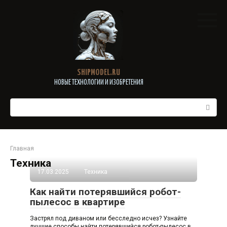
Перейти
к
контенту
SHIPMODEL.RU
НОВЫЕ ТЕХНОЛОГИИ И ИЗОБРЕТЕНИЯ
Поиск:
Главная
Техника
17.03.2025
Техника
Как найти потерявшийся робот-
пылесос в квартире
Застрял под диваном или бесследно исчез? Узнайте
лучшие способы найти потерявшийся робот-пылесос в