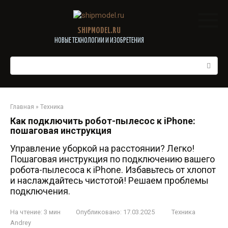
Перейти
к
контенту
SHIPMODEL.RU
НОВЫЕ ТЕХНОЛОГИИ И ИЗОБРЕТЕНИЯ
Поиск:
Главная
»
Техника
Как подключить робот-пылесос к iPhone:
пошаговая инструкция
Управление уборкой на расстоянии? Легко!
Пошаговая инструкция по подключению вашего
робота-пылесоса к iPhone. Избавьтесь от хлопот
и наслаждайтесь чистотой! Решаем проблемы
подключения.
На чтение:
3 мин
Опубликовано:
17.03.2025
Техника
Andrey