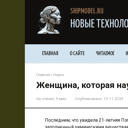
Перейти
к
SHIPMODEL.RU
контенту
НОВЫЕ ТЕХНОЛО
ГЛАВНАЯ
О САЙТЕ
ЧИТАЕМОЕ
И
Главная
»
Наука
Женщина, которая на
На чтение:
5 мин
Опубликовано:
10.11.2023
Последним, что увидела 21-летняя Пэ
заполненный химическими веществами