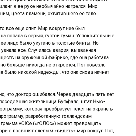
шланг в ее руке необычайно нагрелся. Мир
иним,
цвета пламени, охватившего ее тело.
что все еще спит. Мир вокруг нее был
а попала в серый, густой туман. Успокоительные
ее лицо было укутано в толстые бинты. Но
 узнала все. Случилась авария, вызванная
ществ на оружейной фабрике, где она работала.
, но больше никогда не откроется. Пэт повезло
 не было никакой надежды, что она снова начнет
но, что доктор ошибался. Через двадцать пять лет
 поседевшая жительница Буффало, штат Нью-
рограмму, которая преобразует текст на экране в
 программу, разработанную голландским
рограмма vOICe («гОЛОс») может превращать
торые позволят слепым «видеть» мир вокруг. Пэт,