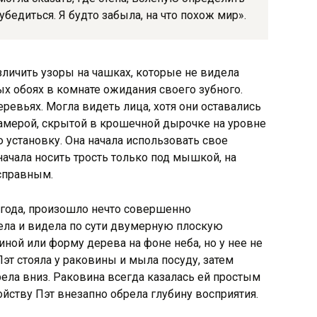
бедиться. Я будто забыла, на что похож мир».
зличить узоры на чашках, которые не видела
ых обоях в комнате ожидания своего зубного.
ревьях. Могла видеть лица, хотя они оставались
камерой, скрытой в крошечной дырочке на уровне
 установку. Она начала использовать свое
начала носить трость только под мышкой, на
исправным.
 года, произошло нечто совершенно
рела и видела по сути двумерную плоскую
ной или форму дерева на фоне неба, но у нее не
Пэт стояла у раковины и мыла посуду, затем
ела вниз. Раковина всегда казалась ей простым
ойству Пэт внезапно обрела глубину восприятия.