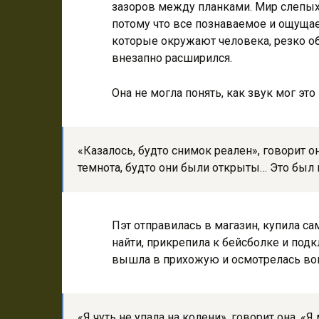
зазоров между планками. Мир слепых
потому что все познаваемое и ощуща
которые окружают человека, резко об
внезапно расширился.
Она не могла понять, как звук мог это
«Казалось, будто снимок реален», говорит он
темнота, будто они были открыты… Это был 
Пэт отправилась в магазин, купила с
найти, прикрепила к бейсболке и подк
вышла в прихожую и осмотрелась вок
«Я чуть не упала на колени», говорит она. «Я