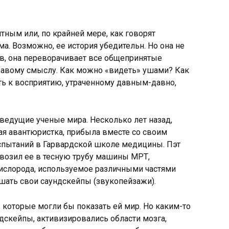
ным или, по крайней мере, как говорят
. Возможно, ее история убедительн. Но она не
в, она переворачивает все общепринятые
дравому смыслу. Как можно «видеть» ушами? Как
ть к восприятию, утраченному давным-давно,
ведущие ученые мира. Несколько лет назад,
ая авантюристка, прибыла вместе со своим
спытаний в Гарвардской школе медицины. Пэт
авозил ее в тесную трубу машины МРТ,
ислорода, используемое различными частями
ушать свои саундскейпы (звукопейзажи).
, которые могли бы показать ей мир. Но каким-то
ндскейпы, активизировались области мозга,