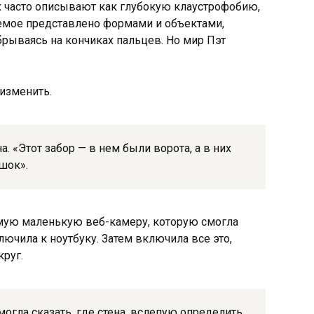
 часто описывают как глубокую клаустрофобию,
емое представлено формами и объектами,
рываясь на кончиках пальцев. Но мир Пэт
 изменить.
а. «Этот забор — в нем были ворота, а в них
шок».
амую маленькую веб-камеру, которую смогла
лючила к ноутбуку. Затем включила все это,
руг.
 могла сказать, где стена, вслепую определить