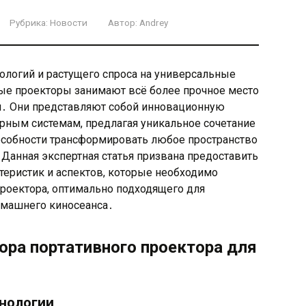
Рубрика:
Новости
Автор:
Andrey
нологий и растущего спроса на универсальные
ые проекторы занимают всё более прочное место
я․ Они представляют собой инновационную
рным системам, предлагая уникальное сочетание
особности трансформировать любое пространство
Данная экспертная статья призвана предоставить
теристик и аспектов, которые необходимо
проектора, оптимально подходящего для
омашнего киносеанса․
ра портативного проектора для
хнологии