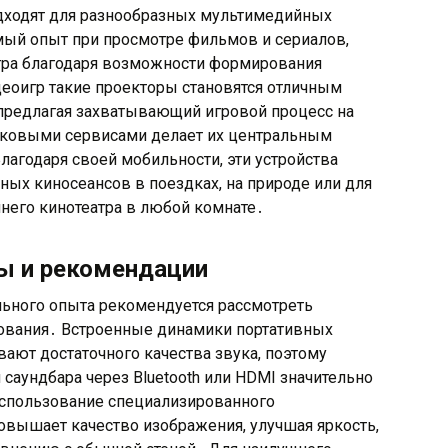
дходят для разнообразных мультимедийных
ый опыт при просмотре фильмов и сериалов,
тра благодаря возможности формирования
еоигр такие проекторы становятся отличным
предлагая захватывающий игровой процесс на
оковыми сервисами делает их центральным
агодаря своей мобильности, эти устройства
ых киносеансов в поездках, на природе или для
его кинотеатра в любой комнате․
ы и рекомендации
ьного опыта рекомендуется рассмотреть
ования․ Встроенные динамики портативных
вают достаточного качества звука, поэтому
аундбара через Bluetooth или HDMI значительно
спользование специализированного
овышает качество изображения, улучшая яркость,