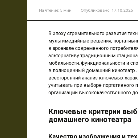
На чтение:
5 мин
Опубликовано:
17.10.2025
В эпоху стремительного развития тех
мультимедийные решения, портативн
в арсенале современного потребител
альтернативу традиционным стациона
мобильности, функциональности и сп
в полноценный домашний кинотеатр․ 
всесторонний анализ ключевых харак
учитывать при выборе портативного 
организации высококачественного д
Ключевые критерии выбо
домашнего кинотеатра
Качество изображения и те