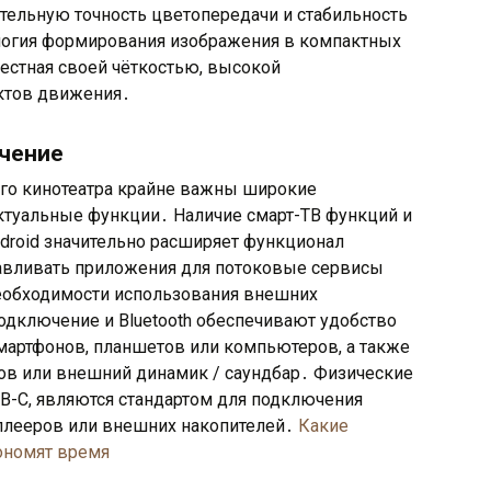
тельную точность цветопередачи и стабильность
огия формирования изображения в компактных
вестная своей чёткостью, высокой
актов движения․
чение
го кинотеатра крайне важны широкие
туальные функции․ Наличие смарт-ТВ функций и
droid значительно расширяет функционал
навливать приложения для потоковые сервисы
з необходимости использования внешних
одключение и Bluetooth обеспечивают удобство
мартфонов, планшетов или компьютеров, а также
в или внешний динамик / саундбар․ Физические
SB-C, являются стандартом для подключения
y плееров или внешних накопителей․
Какие
ономят время