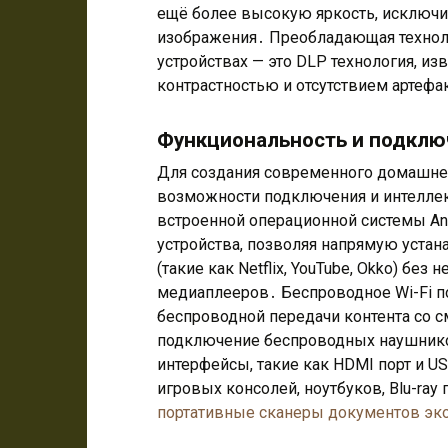
ещё более высокую яркость, исключи
изображения․ Преобладающая технол
устройствах — это DLP технология, из
контрастностью и отсутствием артеф
Функциональность и подклю
Для создания современного домашне
возможности подключения и интеллек
встроенной операционной системы An
устройства, позволяя напрямую уста
(такие как Netflix, YouTube, Okko) бе
медиаплееров․ Беспроводное Wi-Fi п
беспроводной передачи контента со с
подключение беспроводных наушнико
интерфейсы, такие как HDMI порт и U
игровых консолей, ноутбуков, Blu-ra
портативные сканеры документов эк