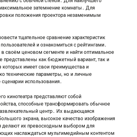
авнению с обычной стеной․ Для наилучшего
 максимальное затемнение комнаты․ Для
лировки положения проектора незаменимым
овести тщательное сравнение характеристик
 пользователей и ознакомиться с рейтингами․
в своём ценовом сегменте и найти оптимальное
е представлены как бюджетный вариант, так и
з которых имеет свои преимущества и
ко технические параметры, но и личные
е сценарии использования․
го кинотеатра представляют собой
ройства, способные трансформировать обычное
развлекательный центр․ Их выдающаяся
большого экрана, высокое качество изображения
я делают их превосходным выбором для
лающих наслаждаться мультимедийным контентом