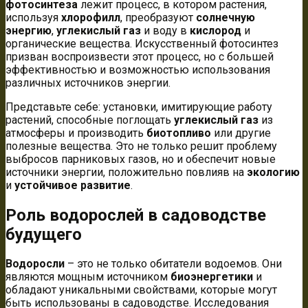
фотосинтеза
лежит процесс, в котором растения,
используя
хлорофилл
, преобразуют
солнечную
энергию
,
углекислый газ
и воду в
кислород
и
органические вещества. Искусственный фотосинтез
призван воспроизвести этот процесс, но с большей
эффективностью и возможностью использования
различных источников энергии.
Представьте себе: установки, имитирующие работу
растений, способные поглощать
углекислый газ
из
атмосферы и производить
биотопливо
или другие
полезные вещества. Это не только решит проблему
выбросов парниковых газов, но и обеспечит новые
источники энергии, положительно повлияв на
экологию
и
устойчивое развитие
.
Роль водорослей в садоводстве
будущего
Водоросли
– это не только обитатели водоемов. Они
являются мощным источником
биоэнергетики
и
обладают уникальными свойствами, которые могут
быть использованы в садоводстве. Исследования