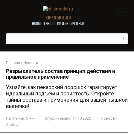
Перейти
к
контенту
SHIPMODEL.RU
НОВЫЕ ТЕХНОЛОГИИ И ИЗОБРЕТЕНИЯ
Поиск:
Главная
»
Новости
Разрыхлитель состав принцип действия и
правильное применение
Узнайте, как пекарский порошок гарантирует
идеальный подъем и пористость. Откройте
тайны состава и применения для вашей пышной
выпечки!
На чтение:
5 мин
Опубликовано:
11.10.2025
Новости
Andrey