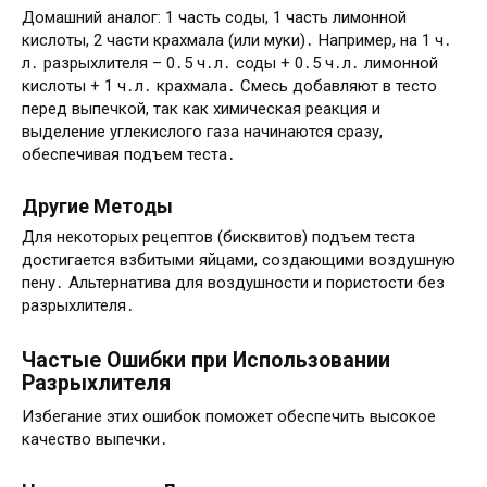
Домашний аналог: 1 часть соды, 1 часть лимонной
кислоты, 2 части крахмала (или муки)․ Например, на 1 ч․
л․ разрыхлителя – 0․5 ч․л․ соды + 0․5 ч․л․ лимонной
кислоты + 1 ч․л․ крахмала․ Смесь добавляют в тесто
перед выпечкой, так как химическая реакция и
выделение углекислого газа начинаются сразу,
обеспечивая подъем теста․
Другие Методы
Для некоторых рецептов (бисквитов) подъем теста
достигается взбитыми яйцами, создающими воздушную
пену․ Альтернатива для воздушности и пористости без
разрыхлителя․
Частые Ошибки при Использовании
Разрыхлителя
Избегание этих ошибок поможет обеспечить высокое
качество выпечки․