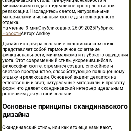
скандинавский стиль, где функциональность и
минимализм создают идеальное пространство для
релаксации. Насладитесь светом, натуральными
материалами и истинным хюгге для полноценного
отдыха.
На чтение:
3 мин
Опубликовано:
26.09.2025
Рубрика:
Новости
Автор:
Andrey
Дизайн интерьера спальни в скандинавском стиле
представляет собой гармоничное сочетание
функциональности, минимализма и глубокого ощущения
уюта. Этот современный стиль, укоренившийся в
философии хюгге, стремится создать спокойное и
светлое пространство, способствующее полноценному
отдыху и релаксации. Основной акцент делается на
естественный свет, натуральные материалы и простоту
форм, что делает скандинавский интерьер идеальным
решением для уютной спальни.
Основные принципы скандинавского
дизайна
Скандинавский стиль, или как его еще называют,