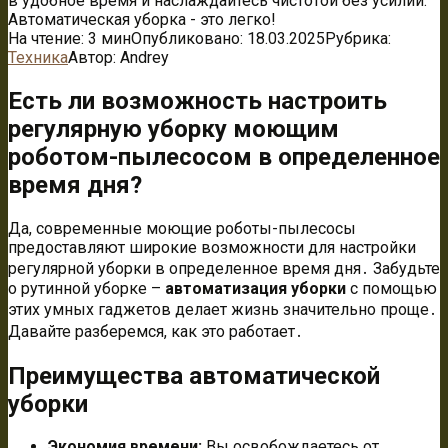
в удобное время и наслаждайтесь чистотой без усилий.
Автоматическая уборка - это легко!
На чтение:
3 мин
Опубликовано:
18.03.2025
Рубрика:
Техника
Автор:
Andrey
Есть ли возможность настроить
регулярную уборку моющим
роботом-пылесосом в определенное
время дня?
Да, современные моющие роботы-пылесосы
предоставляют широкие возможности для настройки
регулярной уборки в определенное время дня․ Забудьте
о рутинной уборке –
автоматизация уборки
с помощью
этих умных гаджетов делает жизнь значительно проще․
Давайте разберемся, как это работает․
Преимущества автоматической
уборки
Экономия времени:
Вы освобождаетесь от