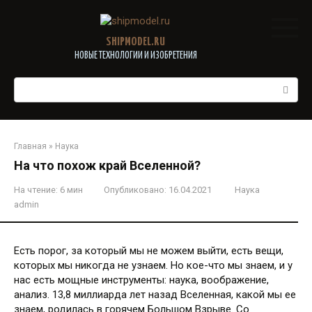
Перейти
к
контенту
SHIPMODEL.RU
НОВЫЕ ТЕХНОЛОГИИ И ИЗОБРЕТЕНИЯ
Поиск:
Главная
»
Наука
На что похож край Вселенной?
На чтение:
6 мин
Опубликовано:
16.04.2021
Наука
admin
Есть порог, за который мы не можем выйти, есть вещи,
которых мы никогда не узнаем. Но кое-что мы знаем, и у
нас есть мощные инструменты: наука, воображение,
анализ. 13,8 миллиарда лет назад Вселенная, какой мы ее
знаем, родилась в горячем Большом Взрыве. Со