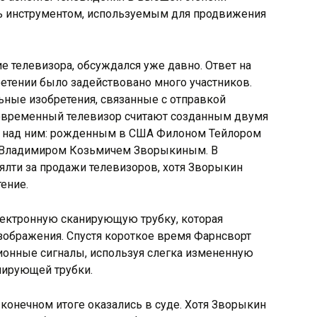
ать инструментом, используемым для продвижения
е телевизора, обсуждался уже давно. Ответ на
бретении было задействовано много участников.
ьные изобретения, связанные с отправкой
современный телевизор считают созданным двумя
 над ним: рожденным в США Филоном Тейлором
 Владимиром Козьмичем Зворыкиным. В
ялти за продажи телевизоров, хотя Зворыкин
ение.
лектронную сканирующую трубку, которая
зображения. Спустя короткое время Фарнсворт
ионные сигналы, используя слегка измененную
нирующей трубки.
 конечном итоге оказались в суде. Хотя Зворыкин