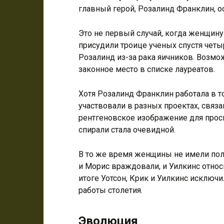
главный герой, Розалинд Франклин, ос
Это не первый случай, когда женщин
присудили троице ученых спустя чет
Розалинд из-за рака яичников. Возмо
законное место в списке лауреатов.
Хотя Розалинд Франклин работала в то
участвовали в разных проектах, связ
рентгеновское изображение для просм
спирали стала очевидной.
В то же время женщины не имели полн
и Морис враждовали, и Уилкинс относи
итоге Уотсон, Крик и Уилкинс исключ
работы столетия.
Эволюция