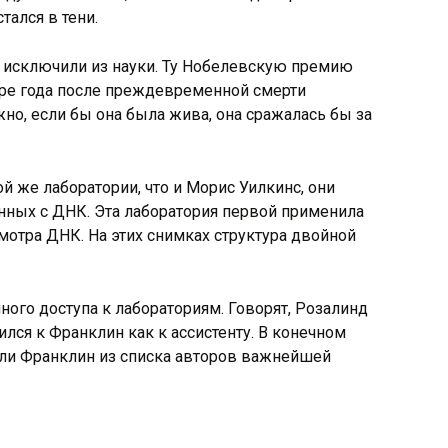
тался в тени.
у исключили из науки. Ту Нобелевскую премию
ыре года после преждевременной смерти
жно, если бы она была жива, она сражалась бы за
й же лаборатории, что и Морис Уилкинс, они
анных с ДНК. Эта лаборатория первой применила
отра ДНК. На этих снимках структура двойной
ого доступа к лабораториям. Говорят, Розалинд
лся к Франклин как к ассистенту. В конечном
или Франклин из списка авторов важнейшей