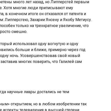
етены много лет назад, но Липперсгей первым
ие. Хотя многие люди приписывают ему
, в конечном итоге он отказался от патента и
: Липперсгею, Захарии Янсену и Якобу Метиусу.
пособен только на трехкратное увеличение, что
росто смешно.
который использовал одну вогнутую и одну
овились больше и ближе, примерно через год
а одну ночь. Усовершенствовав свой новый
 заставив многих поверить, что Галилей сам
чным» открытием, но в любом изобретении так
ие аспекты телевидения в высшей степени