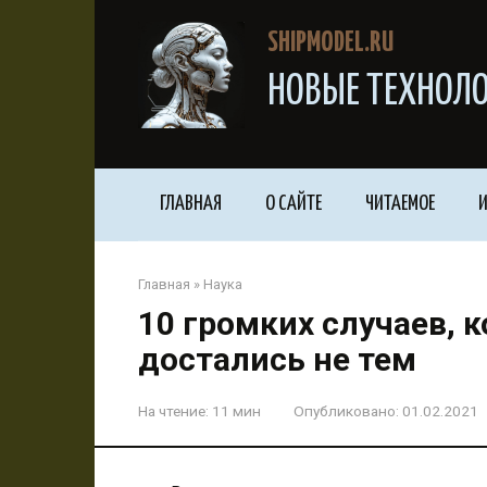
Перейти
к
SHIPMODEL.RU
контенту
НОВЫЕ ТЕХНОЛО
ГЛАВНАЯ
О САЙТЕ
ЧИТАЕМОЕ
И
Главная
»
Наука
10 громких случаев, 
достались не тем
На чтение:
11 мин
Опубликовано:
01.02.2021