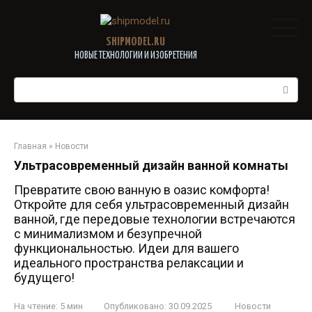
Перейти
к
контенту
SHIPMODEL.RU
НОВЫЕ ТЕХНОЛОГИИ И ИЗОБРЕТЕНИЯ
Поиск:
Главная
»
Новости
Ультрасовременный дизайн ванной комнаты
Превратите свою ванную в оазис комфорта!
Откройте для себя ультрасовременный дизайн
ванной, где передовые технологии встречаются
с минимализмом и безупречной
функциональностью. Идеи для вашего
идеального пространства релаксации и
будущего!
На чтение:
5 мин
Опубликовано:
30.09.2025
Новости