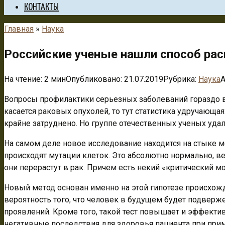
КОНТАКТЫ
Главная
»
Наука
Российские ученые нашли способ рас
На чтение:
2 мин
Опубликовано:
21.07.2019
Рубрика:
Наука
А
Вопросы профилактики серьезных заболеваний гораздо ва
касается раковых опухолей, то тут статистика удручающая
крайне затруднено. Но группе отечественных ученых уда
На самом деле новое исследование находится на стыке м
происходят мутации клеток. Это абсолютно нормально, ве
они перерастут в рак. Причем есть некий «критический м
Новый метод основан именно на этой гипотезе происхожд
вероятность того, что человек в будущем будет подверже
проявлений. Кроме того, такой тест повышает и эффекти
негативные последствия для здоровья пациента при при