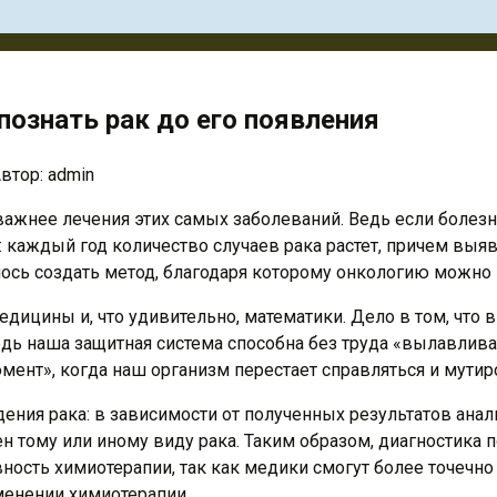
познать рак до его появления
втор:
admin
жнее лечения этих самых заболеваний. Ведь если болезнь 
: каждый год количество случаев рака растет, причем
выявл
лось создать метод, благодаря которому онкологию можно
едицины и, что удивительно, математики. Дело в том, что
дь наша защитная система способна без труда «вылавливат
омент», когда наш организм перестает справляться и мути
ения рака: в зависимости от полученных результатов анал
н тому или иному виду рака. Таким образом, диагностика п
вность химиотерапии, так как медики смогут более точечн
менении химиотерапии.