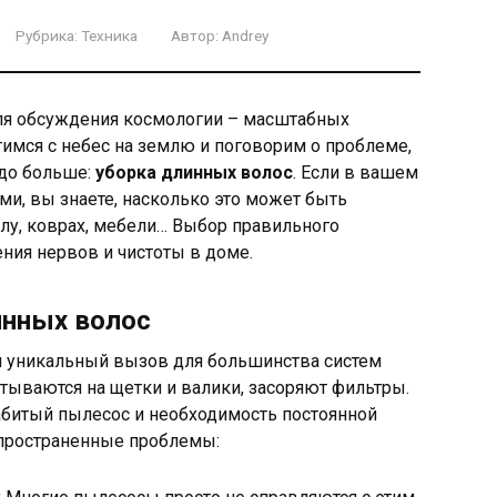
Рубрика:
Техника
Автор:
Andrey
ля обсуждения космологии – масштабных
тимся с небес на землю и поговорим о проблеме,
здо больше:
уборка длинных волос
. Если в вашем
и, вы знаете, насколько это может быть
олу, коврах, мебели… Выбор правильного
ения нервов и чистоты в доме.
инных волос
 уникальный вызов для большинства систем
атываются на щетки и валики, засоряют фильтры.
абитый пылесос и необходимость постоянной
спространенные проблемы: