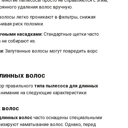
:
Многие пылесосы просто не справляются с этим,
оянного удаления волос вручную.
волосы легко проникают в фильтры, снижая
чивая риск поломки.
ычными насадками:
Стандартные щетки часто
 не собирают их.
и:
Запутанные волосы могут повредить ворс
линных волос
бор правильного
типа пылесоса для длинных
внимание на следующие характеристики:
 волос
длинных волос
часто оснащены специальными
изируют наматывание волос. Однако, перед