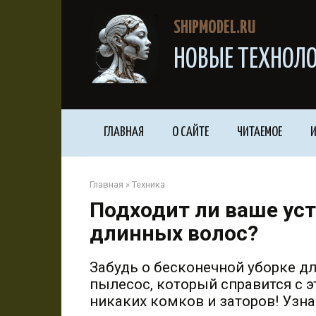
Перейти
к
SHIPMODEL.RU
контенту
НОВЫЕ ТЕХНОЛО
ГЛАВНАЯ
О САЙТЕ
ЧИТАЕМОЕ
И
Главная
»
Техника
Подходит ли ваше уст
длинных волос?
Забудь о бесконечной уборке д
пылесос, который справится с э
никаких комков и заторов! Узна