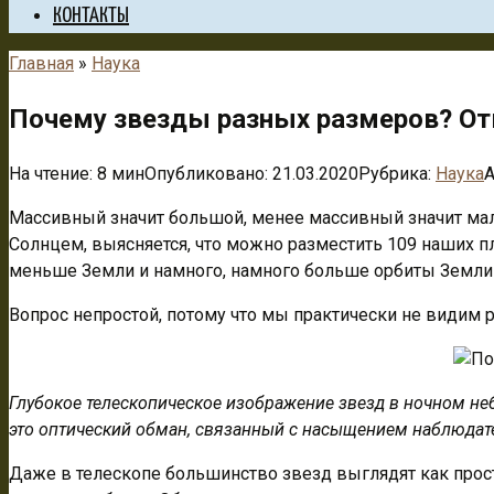
КОНТАКТЫ
Главная
»
Наука
Почему звезды разных размеров? Отв
На чтение:
8 мин
Опубликовано:
21.03.2020
Рубрика:
Наука
А
Массивный значит большой, менее массивный значит мален
Солнцем, выясняется, что можно разместить 109 наших пл
меньше Земли и намного, намного больше орбиты Земли 
Вопрос непростой, потому что мы практически не видим 
Глубокое телескопическое изображение звезд в ночном неб
это оптический обман, связанный с насыщением наблюда
Даже в телескопе большинство звезд выглядят как просты