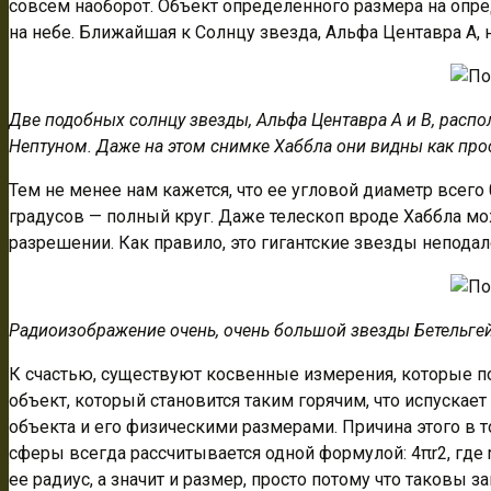
совсем наоборот. Объект определенного размера на опр
на небе. Ближайшая к Солнцу звезда, Альфа Центавра А, н
Две подобных солнцу звезды, Альфа Центавра А и
B
, расп
Нептуном. Даже на этом снимке Хаббла они видны как про
Тем не менее нам кажется, что ее угловой диаметр всего 0,
градусов — полный круг. Даже телескоп вроде Хаббла мож
разрешении. Как правило, это гигантские звезды непода
Радиоизображение очень, очень большой звезды Бетельгей
К счастью, существуют косвенные измерения, которые по
объект, который становится таким горячим, что испускае
объекта и его физическими размерами. Причина этого в т
сферы всегда рассчитывается одной формулой: 4πr2, где r
ее радиус, а значит и размер, просто потому что таковы з