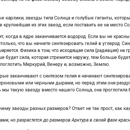
ые карлики, звезды типа Солнца и голубые гиганты, кото
 крупнейшая из этих звезд, если поставить ее на место Со
т, когда в ядре заканчивается водород. Если вы не красны
олько, что вы начнете синтезировать гелий в углерод. Син
сширяется. Физика в том, что исходящая сила (радиация) 
ше будет сила, которая стремится наружу, тем больше буд
 поглотить Меркурий, Венеру и, возможно, Землю.
ые заканчивают с синтезом гелия и начинают синтезирова
сверхновыми или черными дырами, но перед этим они разд
 мы такую звезду вместо нашего Солнца, она проглотила 
ми, но разрастется до размеров Арктура в своей фазе красн