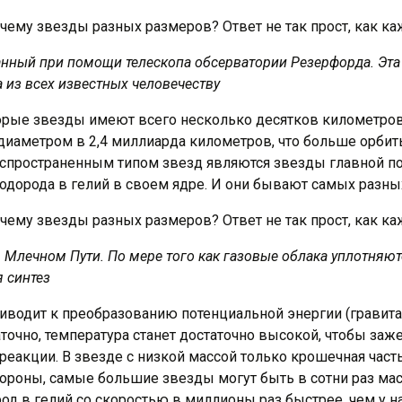
анный при помощи телескопа обсерватории Резерфорда. Эта
а из всех известных человечеству
рые звезды имеют всего несколько десятков километров в
i диаметром в 2,4 миллиарда километров, что больше орби
спространенным типом звезд являются звезды главной пос
 водорода в гелий в своем ядре. И они бывают самых разн
лечном Пути. По мере того как газовые облака уплотняют
я синтез
приводит к преобразованию потенциальной энергии (гравит
точно, температура станет достаточно высокой, чтобы заж
еакции. В звезде с низкой массой только крошечная часть 
 стороны, самые большие звезды могут быть в сотни раз ма
од в гелий со скоростью в миллионы раз быстрее, чем у н