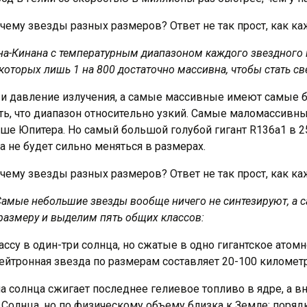
а-Кинана с температурным диапазоном каждого звездного к
которых лишь 1 на 800 достаточно массивна, чтобы стать с
 давление излучения, а самые массивные имеют самые б
ить, что диапазон относительно узкий. Самые маломассив
ьше Юпитера. Но самый большой голубой гигант R136a1 в 2
а не будет сильно меняться в размерах.
 Самые небольшие звезды вообще ничего не синтезируют, а 
размеру и выделим пять общих классов:
су в один-три солнца, но сжатые в одно гигантское атомн
ейтронная звезда по размерам составляет 20-100 километ
а солнца сжигает последнее гелиевое топливо в ядре, а в
с Солнца, но по физическому объему близка к Земле: поряд