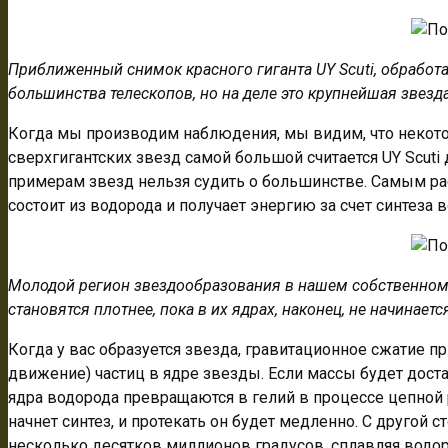
Приближенный снимок красного гиганта
UY
Scuti
, обработ
большинства телескопов, но на деле это крупнейшая звезд
Когда мы производим наблюдения, мы видим, что некото
сверхгигантских звезд самой большой считается UY Scut
примерам звезд нельзя судить о большинстве. Самым ра
состоит из водорода и получает энергию за счет синтеза
Молодой регион звездообразования в нашем собственном М
становятся плотнее, пока в их ядрах, наконец, не начинаетс
Когда у вас образуется звезда, гравитационное сжатие 
движение) частиц в ядре звезды. Если массы будет доста
ядра водорода превращаются в гелий в процессе цепной р
начнет синтез, и протекать он будет медленно. С другой
несколько десятков миллионов градусов, сплавляя водор