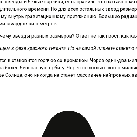
ые звезды и белые карлики, есть правило, что захваченна
 длительного времени. Но для всех остальных звезд разм
ому внутрь гравитационному притяжению. Большие радиац
миллиардов километров.
цем в фазе красного гиганта. Но на самой планете станет о
тся и становится горячее со временем. Через один-два мил
а более безопасную орбиту. Через несколько сотен милли
ше Солнце, оно никогда не станет массивнее нейтронных з