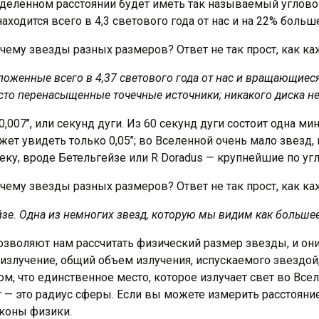
еделенном расстоянии будет иметь так называемый углово
аходится всего в 4,3 светового года от нас и на 22% больш
оложенные всего в 4,37 светового года от нас и вращающиес
сто перенасыщенные точечные источники; никакого диска н
007’’, или секунд дуги. Из 60 секунд дуги состоит одна мину
ет увидеть только 0,05’’; во Вселенной очень мало звезд
леку, вроде Бетельгейзе или R Doradus — крупнейшие по у
зе. Одна из немногих звезд, которую мы видим как большее
зволяют нам рассчитать физический размер звезды, и они
т излучение, общий объем излучения, испускаемого звездо
ом, что единственное место, которое излучает свет во Вс
 — это радиус сферы. Если вы можете измерить расстояние 
аконы физики.