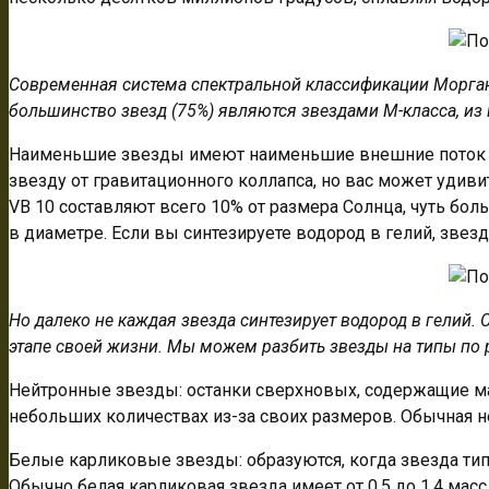
Современная система спектральной классификации Морган
большинство звезд (75%) являются звездами М-класса, из 
Наименьшие звезды имеют наименьшие внешние поток и
звезду от гравитационного коллапса, но вас может удив
VB 10 составляют всего 10% от размера Солнца, чуть бол
в диаметре. Если вы синтезируете водород в гелий, звезд
Но далеко не каждая звезда синтезирует водород в гелий.
этапе своей жизни. Мы можем разбить звезды на типы по 
Нейтронные звезды: останки сверхновых, содержащие мас
небольших количествах из-за своих размеров. Обычная н
Белые карликовые звезды: образуются, когда звезда тип
Обычно белая карликовая звезда имеет от 0,5 до 1,4 мас