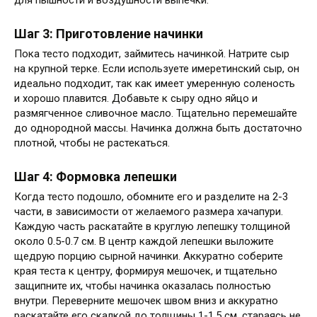
для пышности и воздушности выпечки.
Шаг 3: Приготовление начинки
Пока тесто подходит, займитесь начинкой. Натрите сыр
на крупной терке. Если используете имеретинский сыр, он
идеально подходит, так как имеет умеренную соленость
и хорошо плавится. Добавьте к сыру одно яйцо и
размягченное сливочное масло. Тщательно перемешайте
до однородной массы. Начинка должна быть достаточно
плотной, чтобы не растекаться.
Шаг 4: Формовка лепешки
Когда тесто подошло, обомните его и разделите на 2-3
части, в зависимости от желаемого размера хачапури.
Каждую часть раскатайте в круглую лепешку толщиной
около 0.5-0.7 см. В центр каждой лепешки выложите
щедрую порцию сырной начинки. Аккуратно соберите
края теста к центру, формируя мешочек, и тщательно
защипните их, чтобы начинка оказалась полностью
внутри. Переверните мешочек швом вниз и аккуратно
раскатайте его скалкой до толщины 1-1.5 см, стараясь не