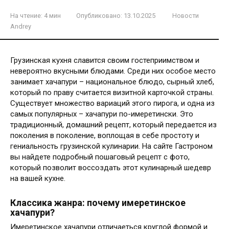
На чтение:
4 мин
Опубликовано:
13.10.2025
Новости
Andrey
Грузинская кухня славится своим гостеприимством и
невероятно вкусными блюдами. Среди них особое место
занимает хачапури – национальное блюдо, сырный хлеб,
который по праву считается визитной карточкой страны.
Существует множество вариаций этого пирога, и одна из
самых популярных – хачапури по-имеретински. Это
традиционный, домашний рецепт, который передается из
поколения в поколение, воплощая в себе простоту и
гениальность грузинской кулинарии. На сайте Гастроном
вы найдете подробный пошаговый рецепт с фото,
который позволит воссоздать этот кулинарный шедевр
на вашей кухне.
Классика жанра: почему имеретинское
хачапури?
Имеретинское хачапури отличаеться круглой формой и