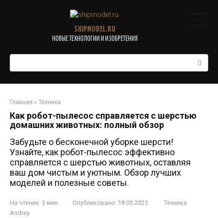
Перейти
к
контенту
SHIPMODEL.RU
НОВЫЕ ТЕХНОЛОГИИ И ИЗОБРЕТЕНИЯ
Поиск:
Главная
»
Техника
Как робот-пылесос справляется с шерстью
домашних животных: полный обзор
Забудьте о бесконечной уборке шерсти!
Узнайте, как робот-пылесос эффективно
справляется с шерстью животных, оставляя
ваш дом чистым и уютным. Обзор лучших
моделей и полезные советы.
На чтение:
3 мин
Опубликовано:
18.03.2025
Техника
Andrey